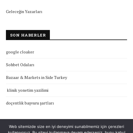
Geleceğin Yazarları
SON HABERLER
google cloaker
Sohbet Odaları
Bazaar & Markets in Side Turkey
klinik yonetim yazilimi
doçentlik başvuru şartları
Web sitemizde size en iyi deneyimi sunabilmemiz için çerezleri
kullanıyoruz. Bu siteyi kullanmaya devam ederseniz, bunu kabul