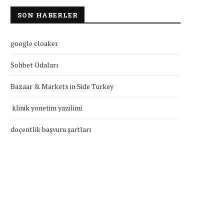
SON HABERLER
google cloaker
Sohbet Odaları
Bazaar & Markets in Side Turkey
klinik yonetim yazilimi
klinik yonetim yazilimi
doçentlik başvuru şartla
doçentlik başvuru şartları
Temmuz 27, 2026
Temmuz 27, 2026