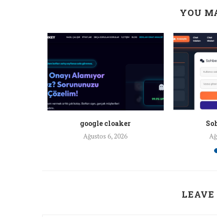
YOU MA
a ankara
google cloaker
Soh
26
Ağustos 6, 2026
Ağ
LEAVE