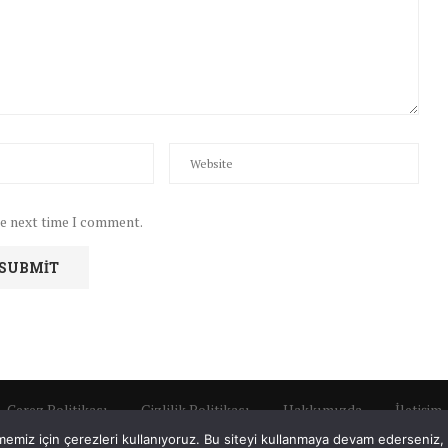
he next time I comment.
Çerez Politikası
Gizlilik Politikası
Hakkımızda
İletişim
emiz için çerezleri kullanıyoruz. Bu siteyi kullanmaya devam ederseniz, b
Tüm Hakları Saklıdır © 2022