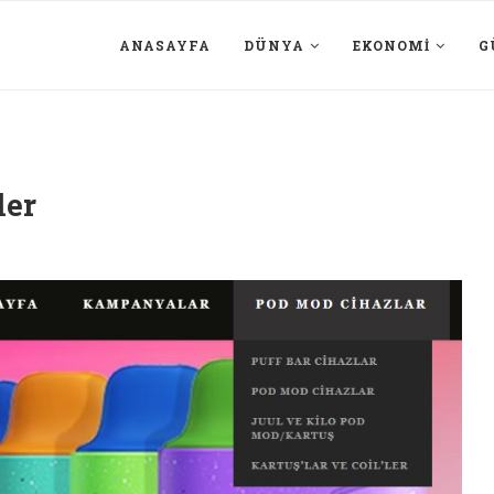
ANASAYFA
DÜNYA
EKONOMI
G
ler