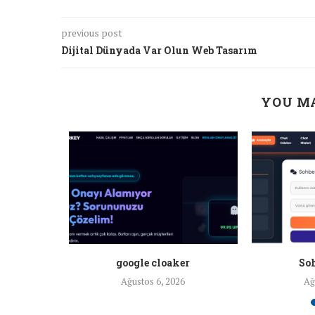
previous post
Dijital Dünyada Var Olun Web Tasarım
YOU MA
a ankara
google cloaker
Soh
26
Ağustos 6, 2026
Ağ