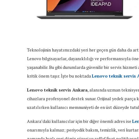
Teknolojinin hayatımızdaki yeri her geçen gün daha da artı
Lenovo bilgisayarlar, dayanıklılığı ve performansıyla ön
yaşanabilir. Bu gibi durumlarda güvenilir bir servis hizmet
kritik önem taşır. İşte bu noktada
Lenovo teknik servis 
Lenovo teknik servis Ankara
, alanında uzman teknisye
cihazlara profesyonel destek sunar. Orijinal yedek parça k
uzatılırken kullanıcı memnuniyeti de en üst düzeyde tutul
Ankara’daki kullanıcılar için bir diğer önemli adres ise
Len
onarımıyla kalmaz; periyodik bakım, temizlik, veri kurtarm
zamanda hızlı geri dönüş süresi ve şeffaf fiyat politikasıy