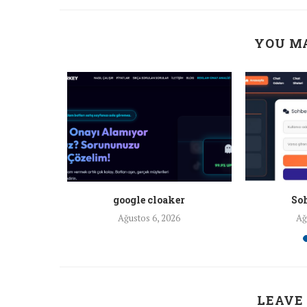
YOU MA
a ankara
google cloaker
Soh
26
Ağustos 6, 2026
Ağ
LEAVE