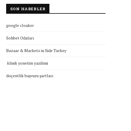
SON HABERLER
google cloaker
Sohbet Odaları
Bazaar & Markets in Side Turkey
klinik yonetim yazilimi
doçentlik başvuru şartları
klinik yonetim yazilimi
doçentlik başvuru şartla
Temmuz 27, 2026
Temmuz 27, 2026