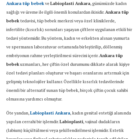
Ankara tüp bebek
ve
Labioplasti Ankara
, günümüzde kadın
sağlığı ve üreme ile ilgili önemli konulardan ikisidir.
Ankara tüp
bebek
tedavisi, tüp bebek merkezi veya özel kliniklerde,
infertilite (kısırlık) sorunları yaşayan çiftlere uygulanan etkili bir
tedavi yöntemidir. Bu yöntem, kadın ve erkekten alınan yumurta
ve spermanın laboratuvar ortamında birleştirilip, döllenmiş
embriyonun rahme yerleştirilmesi sürecini içerir.
Ankara tüp
bebek
uzmanları, her çiftin özel durumunu dikkate alarak kişiye
özel tedavi planları oluşturur ve başarı oranlarını artırmak için
gelişmiş teknolojiler kullanır. Özellikle kısırlık tedavilerinde
önemli bir alternatif sunan tüp bebek, birçok çiftin çocuk sahibi
olmasına yardımcı olmuştur.
Öte yandan,
Labioplasti Ankara
, kadın genital estetiği alanında
yapılan cerrahi bir işlemdir.
Labioplasti
, vajinal dudakların
(labium) küçültülmesi veya şekillendirilmesi işlemidir. Estetik
kaygılar veya fiziksel rahatsızlıklar nedeniyle tercih edilebilen