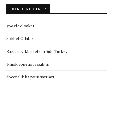
SON HABERLER
google cloaker
Sohbet Odaları
Bazaar & Markets in Side Turkey
klinik yonetim yazilimi
doçentlik başvuru şartları
klinik yonetim yazilimi
doçentlik başvuru şartla
Temmuz 27, 2026
Temmuz 27, 2026