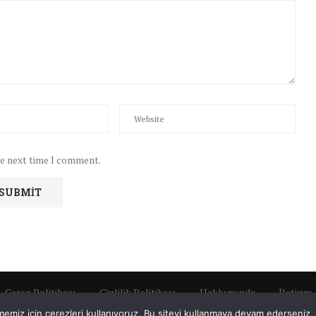
he next time I comment.
Çerez Politikası
Gizlilik Politikası
Hakkımızda
İletişim
emiz için çerezleri kullanıyoruz. Bu siteyi kullanmaya devam ederseniz, b
Tüm Hakları Saklıdır © 2022