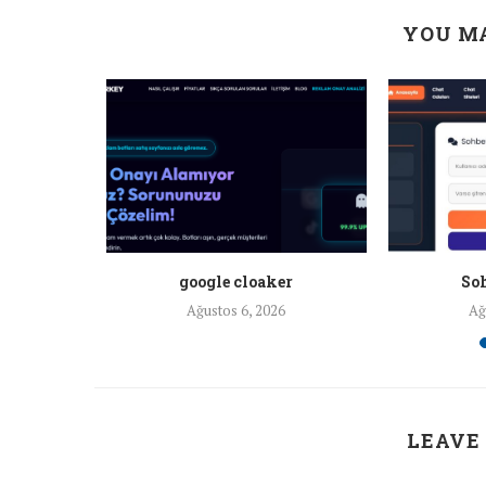
YOU MA
a ankara
google cloaker
Soh
26
Ağustos 6, 2026
Ağ
LEAVE