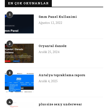
EN ÇOK OKUNANLAR
1
Smm Panel Kullanimi
Ağustos 12, 2022
2
Oryantal dansöz
Aralık 25, 2024
3
Antalya topraklama raporu
Aralık 4, 2025
4
plus size sexy underwear