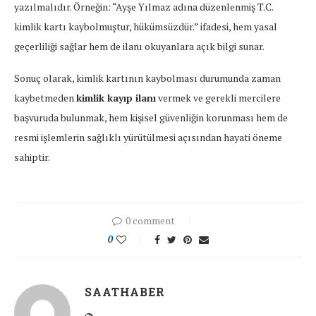
yazılmalıdır.
Örneğin: “
Ayşe
Yılmaz
adına
düzenlenmiş
T.
C.
kimlik
kartı
kaybolmuştur,
hükümsüzdür.”
ifadesi,
hem
yasal
geçerliliği
sağlar
hem
de
ilanı
okuyanlara
açık
bilgi
sunar.
Sonuç
olarak,
kimlik
kartının
kaybolması
durumunda
zaman
kaybetmeden
kimlik
kayıp
ilanı
vermek
ve
gerekli
mercilere
başvuruda
bulunmak,
hem
kişisel
güvenliğin
korunması
hem
de
resmi
işlemlerin
sağlıklı
yürütülmesi
açısından
hayati
öneme
sahiptir.
0 comment
0
SAATHABER