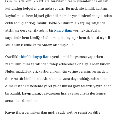
Günümüzde
kimlik
kartları,
bireylerin
resmi
işlemlerinde
en
sık
kullandığı
belgeler
arasında
yer
alır.
Bu
nedenle
kimlik
kartının
kaybolması,
hem
kişisel
güvenlik
hem
de
yasal
işlemler
açısından
ciddi
sonuçlar
doğurabilir.
Böyle
bir
durumla
karşılaşıldığında
atılması
gereken
ilk
adım,
bir
kayıp
ilanı
vermektir.
Bu
ilan
sayesinde
hem
kimliğin
bulunması
kolaylaşır
hem
de
kötü
niyetli
kullanım
riskine
karşı
önlem
alınmış
olur.
Özellikle
kimlik
kayıp
ilanı
,
yeni
kimlik
başvurusu
yaparken
resmi
kurumlar
tarafından
talep
edilebilecek
belgelerden
biridir.
Nüfus
müdürlükleri,
kaybolan
kimliğin
yerine
yenisini
vermeden
önce
bu
tür
bir
ilanla
kaybın
kamuoyuna
duyurulduğundan
emin
olmak
ister.
Bu
nedenle
yerel
ya
da
ulusal
gazetelerde
yayınlanan
bir
kimlik
kayıp
ilanı
,
başvurunun
hızlı
ve
sorunsuz
ilerlemesi
açısından
önemlidir.
Kayıp
ilanı
verilirken
ilan
metni
sade,
net
ve
resmi
bir
dille