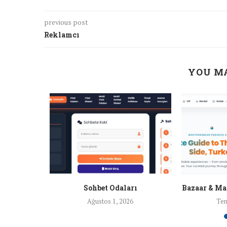
previous post
Reklamcı
YOU MA
nları
Sohbet Odaları
Bazaar & Ma
26
Ağustos 1, 2026
Tem