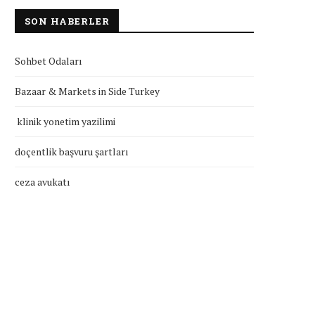
SON HABERLER
Sohbet Odaları
Bazaar & Markets in Side Turkey
klinik yonetim yazilimi
doçentlik başvuru şartları
ceza avukatı
doçentlik başvuru şartları
ceza avukatı
Temmuz 27, 2026
Temmuz 25, 2026