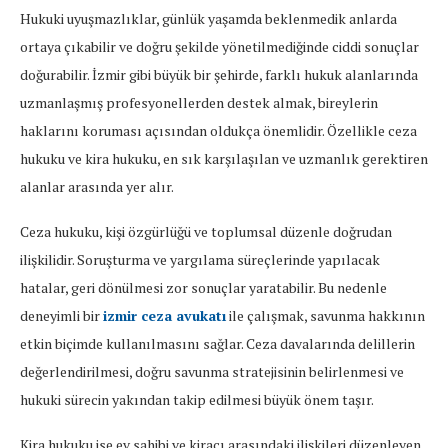
Hukuki uyuşmazlıklar, günlük yaşamda beklenmedik anlarda
ortaya çıkabilir ve doğru şekilde yönetilmediğinde ciddi sonuçlar
doğurabilir. İzmir gibi büyük bir şehirde, farklı hukuk alanlarında
uzmanlaşmış profesyonellerden destek almak, bireylerin
haklarını koruması açısından oldukça önemlidir. Özellikle ceza
hukuku ve kira hukuku, en sık karşılaşılan ve uzmanlık gerektiren
alanlar arasında yer alır.
Ceza hukuku, kişi özgürlüğü ve toplumsal düzenle doğrudan
ilişkilidir. Soruşturma ve yargılama süreçlerinde yapılacak
hatalar, geri dönülmesi zor sonuçlar yaratabilir. Bu nedenle
deneyimli bir
izmir ceza avukatı
ile çalışmak, savunma hakkının
etkin biçimde kullanılmasını sağlar. Ceza davalarında delillerin
değerlendirilmesi, doğru savunma stratejisinin belirlenmesi ve
hukuki sürecin yakından takip edilmesi büyük önem taşır.
Kira hukuku ise ev sahibi ve kiracı arasındaki ilişkileri düzenleyen,