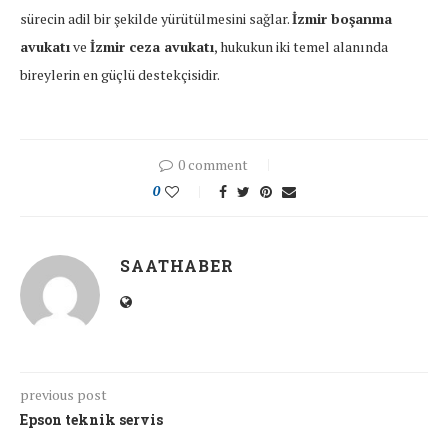
ve
sürecin adil bir şekilde yürütülmesini sağlar.
İzmir boşanma
İzmir
avukatı
ve
İzmir ceza avukatı
, hukukun iki temel alanında
ceza
bireylerin en güçlü destekçisidir.
avukatı
gibi
alanlarında
0 comment
deneyimli
0
profesyoneller,
müvekkillerine
hem
SAATHABER
bilgi
hem
de
güven
previous post
sağlar.
Epson teknik servis
Her