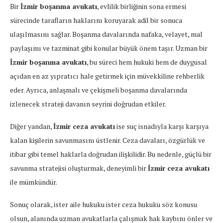
Hukukun
Bir
İzmir boşanma avukatı
, evlilik birliğinin sona ermesi
farklı
sürecinde tarafların haklarını koruyarak adil bir sonuca
alanlarında
ulaşılmasını sağlar. Boşanma davalarında nafaka, velayet, mal
uzmanlaşmış
paylaşımı ve tazminat gibi konular büyük önem taşır. Uzman bir
avukatlar,
İzmir boşanma avukatı
, bu süreci hem hukuki hem de duygusal
bireylerin
açıdan en az yıpratıcı hale getirmek için müvekkiline rehberlik
yaşamındaki
eder. Ayrıca, anlaşmalı ve çekişmeli boşanma davalarında
önemli
izlenecek strateji davanın seyrini doğrudan etkiler.
hukuki
Diğer yandan,
İzmir ceza avukatı
ise suç isnadıyla karşı karşıya
süreçlerde
kalan kişilerin savunmasını üstlenir. Ceza davaları, özgürlük ve
rehberlik
itibar gibi temel haklarla doğrudan ilişkilidir. Bu nedenle, güçlü bir
eder.
savunma stratejisi oluşturmak, deneyimli bir
İzmir ceza avukatı
Özellikle
ile mümkündür.
İzmir
boşanma
Sonuç olarak, ister aile hukuku ister ceza hukuku söz konusu
avukatı
olsun, alanında uzman avukatlarla çalışmak hak kaybını önler ve