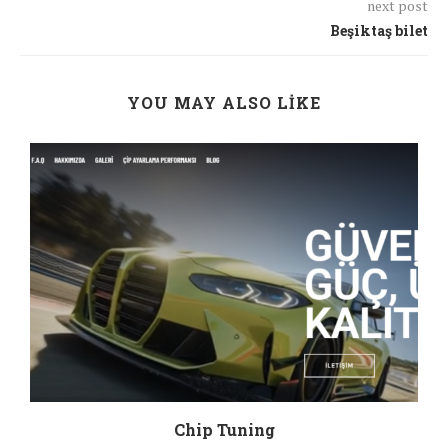
next post
iki
Beşiktaş bilet
hukuk
dalı
da
YOU MAY ALSO LIKE
insan
hayatını
derinden
etkileyen
konularla
ilgilendiği
için
uzman
desteği
almak
büyük
Chip Tuning
önem