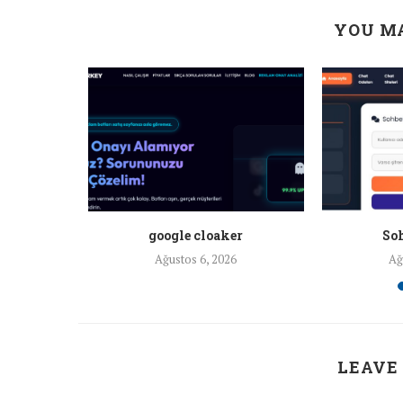
YOU MA
a ankara
google cloaker
Soh
26
Ağustos 6, 2026
Ağ
LEAVE