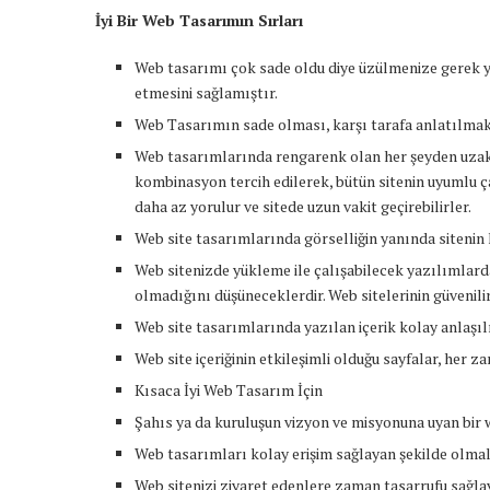
İyi Bir Web Tasarımın Sırları
Web tasarımı çok sade oldu diye üzülmenize gerek yok
etmesini sağlamıştır.
Web Tasarımın sade olması, karşı tarafa anlatılmak 
Web tasarımlarında rengarenk olan her şeyden uzak d
kombinasyon tercih edilerek, bütün sitenin uyumlu ça
daha az yorulur ve sitede uzun vakit geçirebilirler.
Web site tasarımlarında görselliğin yanında sitenin
Web sitenizde yükleme ile çalışabilecek yazılımlard
olmadığını düşüneceklerdir. Web sitelerinin güvenili
Web site tasarımlarında yazılan içerik kolay anlaşılı
Web site içeriğinin etkileşimli olduğu sayfalar, her z
Kısaca İyi Web Tasarım İçin
Şahıs ya da kuruluşun vizyon ve misyonuna uyan bir 
Web tasarımları kolay erişim sağlayan şekilde olma
Web sitenizi ziyaret edenlere zaman tasarrufu sağlaya