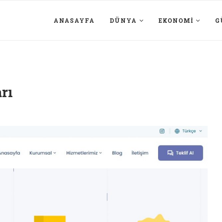
ANASAYFA
DÜNYA
EKONOMI
G
rı