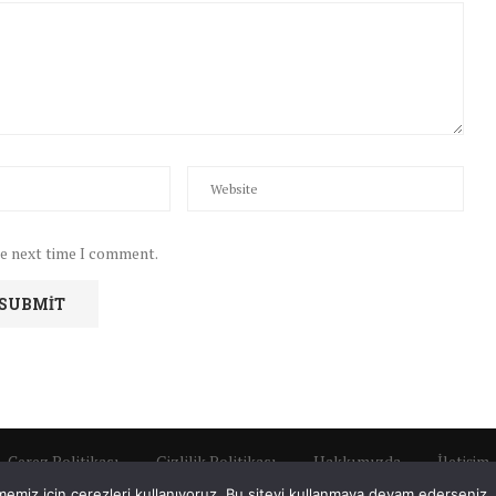
he next time I comment.
Çerez Politikası
Gizlilik Politikası
Hakkımızda
İletişim
emiz için çerezleri kullanıyoruz. Bu siteyi kullanmaya devam ederseniz, b