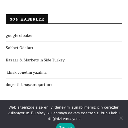
SON HABERLER
google cloaker
Sohbet Odaları
Bazaar & Markets in Side Turkey
klinik yonetim yazilimi
doçentlik başvuru şartları
Web sitemizde size en iyi deneyimi sunabilmemiz için çerezleri
kullanıyoruz. Bu siteyi kullanmaya devam ederseniz, bunu kabul
Çerez Politikası
Gizlilik Politikası
Hakkımızda
İletişim
ettiğinizi varsayarız.
Tamam
Tüm Hakları Saklıdır © 2022