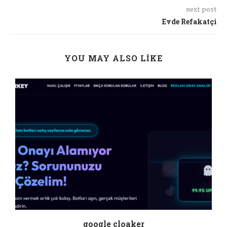
next post
Evde Refakatçi
YOU MAY ALSO LIKE
google cloaker