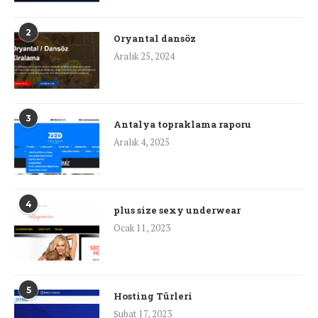
2
Oryantal dansöz
Aralık 25, 2024
3
Antalya topraklama raporu
Aralık 4, 2025
4
plus size sexy underwear
Ocak 11, 2023
5
Hosting Türleri
Şubat 17, 2023