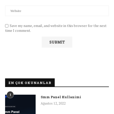
Save my name, email, and website in this browser for the next
time I comment.
EN ÇOK OKUNANLAR
1
Smm Panel Kullanimi
Ağustos 12, 2022