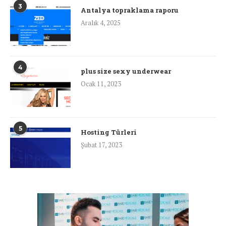
3
Antalya topraklama raporu
Aralık 4, 2025
4
plus size sexy underwear
Ocak 11, 2023
5
Hosting Türleri
Şubat 17, 2023