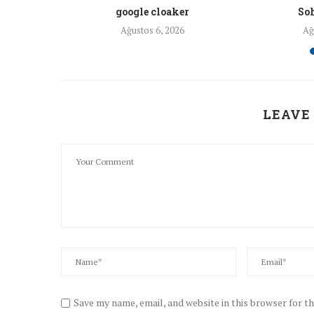
a ankara
google cloaker
Soh
26
Ağustos 6, 2026
Ağ
LEAVE
Save my name, email, and website in this browser for t