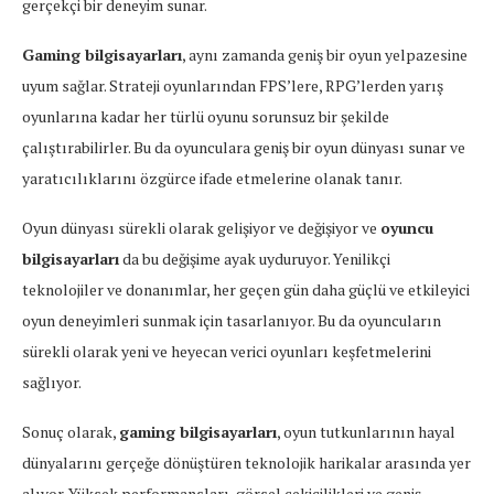
gerçekçi bir deneyim sunar.
Gaming bilgisayarları
, aynı zamanda geniş bir oyun yelpazesine
uyum sağlar. Strateji oyunlarından FPS’lere, RPG’lerden yarış
oyunlarına kadar her türlü oyunu sorunsuz bir şekilde
çalıştırabilirler. Bu da oyunculara geniş bir oyun dünyası sunar ve
yaratıcılıklarını özgürce ifade etmelerine olanak tanır.
Oyun dünyası sürekli olarak gelişiyor ve değişiyor ve
oyuncu
bilgisayarları
da bu değişime ayak uyduruyor. Yenilikçi
teknolojiler ve donanımlar, her geçen gün daha güçlü ve etkileyici
oyun deneyimleri sunmak için tasarlanıyor. Bu da oyuncuların
sürekli olarak yeni ve heyecan verici oyunları keşfetmelerini
sağlıyor.
Sonuç olarak,
gaming bilgisayarları
, oyun tutkunlarının hayal
dünyalarını gerçeğe dönüştüren teknolojik harikalar arasında yer
alıyor. Yüksek performansları, görsel çekicilikleri ve geniş