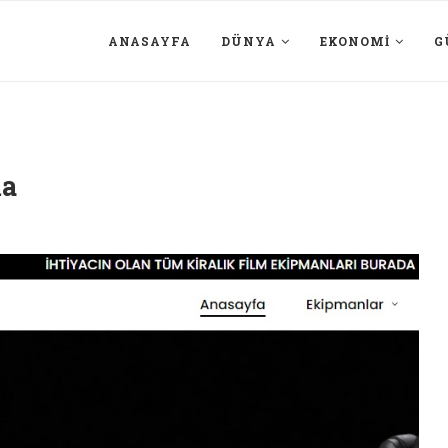
ANASAYFA
DÜNYA
EKONOMI
G
ma