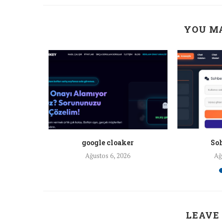
YOU MA
a ankara
google cloaker
Soh
26
Ağustos 6, 2026
Ağ
LEAVE