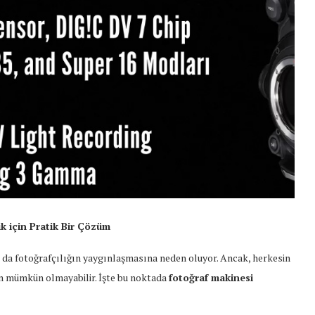
k için Pratik Bir Çözüm
u da fotoğrafçılığın yaygınlaşmasına neden oluyor. Ancak, herkesin
n mümkün olmayabilir. İşte bu noktada
fotoğraf makinesi