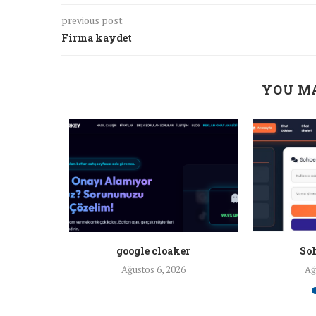
previous post
Firma kaydet
YOU MA
a ankara
google cloaker
Soh
26
Ağustos 6, 2026
Ağ