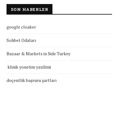
SON HABERLER
google cloaker
Sohbet Odaları
Bazaar & Markets in Side Turkey
klinik yonetim yazilimi
doçentlik başvuru şartları
klinik yonetim yazilimi
doçentlik başvuru şartla
Temmuz 27, 2026
Temmuz 27, 2026