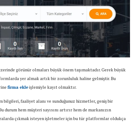
üzerinde
görünür
olmaları
büyük
önem
taşımaktadır.
Gerek
büyük
formlarda
yer
almak
artık
bir
zorunluluk
haline
gelmiştir.
Bu
rine
firma
ekle
işlemiyle
kayıt
olmaktır.
im
bilgileri,
faaliyet
alanı
ve
sunduğunuz
hizmetler,
geniş
bir
Bu
durum
hem
müşteri
sayısını
artırır
hem
de
markanızın
ralarda
çıkmak
isteyen
işletmeler
için
bu
tür
platformlar
oldukça