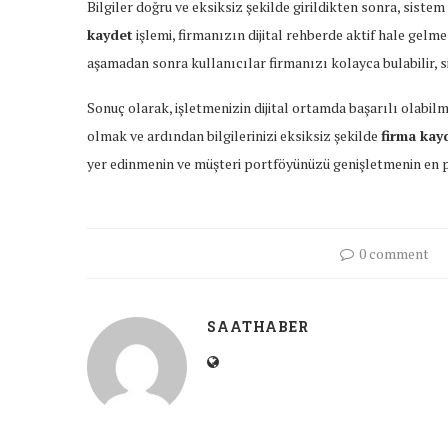
Bilgiler
doğru
ve
eksiksiz
şekilde
girildikten
sonra,
sistem
kaydet
işlemi,
firmanızın
dijital
rehberde
aktif
hale
gelme
aşamadan
sonra
kullanıcılar
firmanızı
kolayca
bulabilir,
s
Sonuç
olarak,
işletmenizin
dijital
ortamda
başarılı
olabil
olmak
ve
ardından
bilgilerinizi
eksiksiz
şekilde
firma
kay
yer
edinmenin
ve
müşteri
portföyünüzü
genişletmenin
en
0 comment
SAATHABER