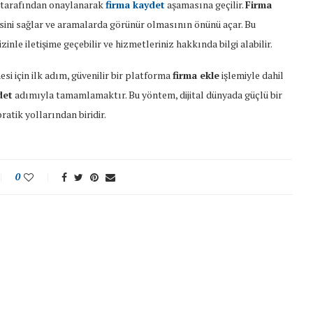
tarafından
onaylanarak
firma
kaydet
aşamasına
geçilir.
Firma
sini
sağlar
ve
aramalarda
görünür
olmasının
önünü
açar.
Bu
izinle
iletişime
geçebilir
ve
hizmetleriniz
hakkında
bilgi
alabilir.
mesi
için
ilk
adım,
güvenilir
bir
platforma
firma
ekle
işlemiyle
dahil
det
adımıyla
tamamlamaktır.
Bu
yöntem,
dijital
dünyada
güçlü
bir
pratik
yollarından
biridir.
0