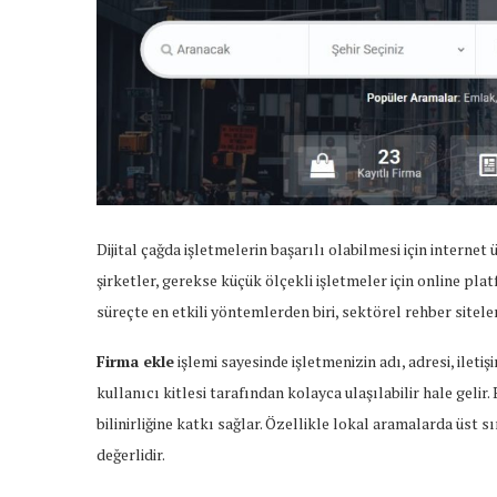
Dijital
çağda
işletmelerin
başarılı
olabilmesi
için
internet
şirketler,
gerekse
küçük
ölçekli
işletmeler
için
online
plat
süreçte
en
etkili
yöntemlerden
biri,
sektörel
rehber
sitele
Firma
ekle
işlemi
sayesinde
işletmenizin
adı,
adresi,
iletiş
kullanıcı
kitlesi
tarafından
kolayca
ulaşılabilir
hale
gelir.
bilinirliğine
katkı
sağlar.
Özellikle
lokal
aramalarda
üst
sı
değerlidir.