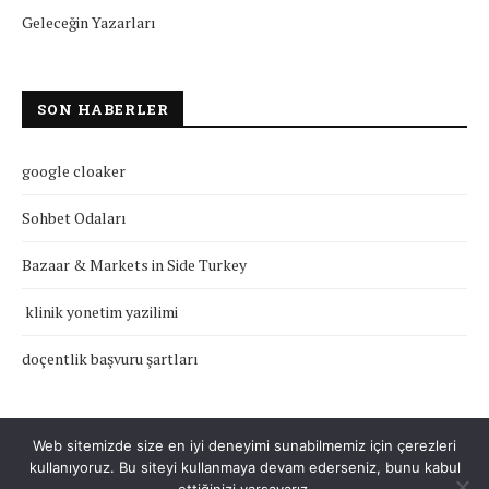
Geleceğin Yazarları
SON HABERLER
google cloaker
Sohbet Odaları
Bazaar & Markets in Side Turkey
klinik yonetim yazilimi
doçentlik başvuru şartları
Web sitemizde size en iyi deneyimi sunabilmemiz için çerezleri
kullanıyoruz. Bu siteyi kullanmaya devam ederseniz, bunu kabul