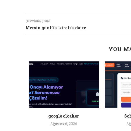
previous post
Mersin günlük kiralık daire
YOU MA
a ankara
google cloaker
Soh
26
Ağustos 6, 2026
Ağ