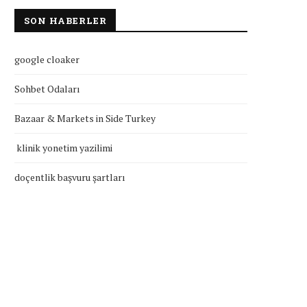
SON HABERLER
google cloaker
Sohbet Odaları
Bazaar & Markets in Side Turkey
klinik yonetim yazilimi
doçentlik başvuru şartları
klinik yonetim yazilimi
doçentlik başvuru şartla
Temmuz 27, 2026
Temmuz 27, 2026