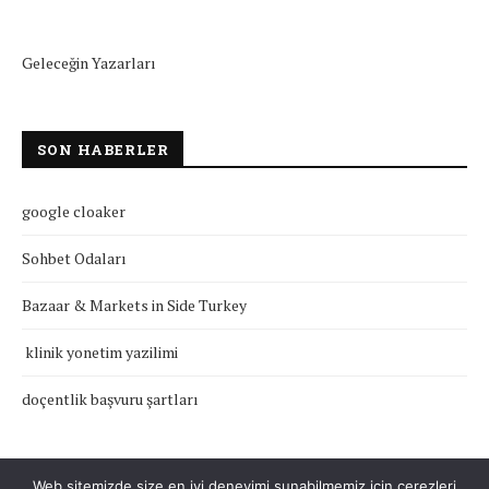
Geleceğin Yazarları
SON HABERLER
google cloaker
Sohbet Odaları
Bazaar & Markets in Side Turkey
klinik yonetim yazilimi
doçentlik başvuru şartları
Web sitemizde size en iyi deneyimi sunabilmemiz için çerezleri