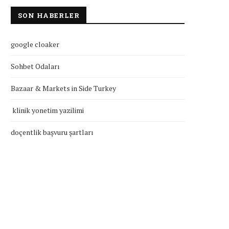
SON HABERLER
google cloaker
Sohbet Odaları
Bazaar & Markets in Side Turkey
klinik yonetim yazilimi
doçentlik başvuru şartları
klinik yonetim yazilimi
doçentlik başvuru şartla
Temmuz 27, 2026
Temmuz 27, 2026