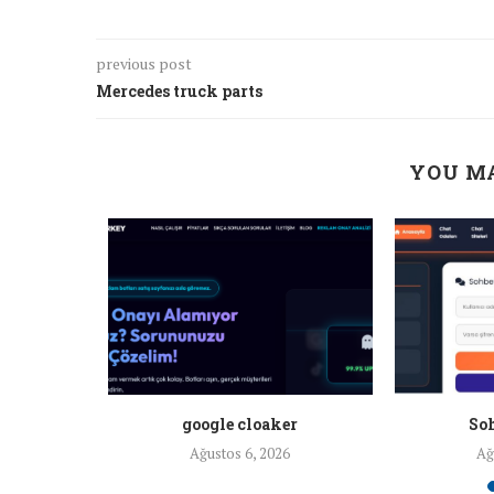
previous post
Mercedes truck parts
YOU MA
a ankara
google cloaker
Soh
26
Ağustos 6, 2026
Ağ