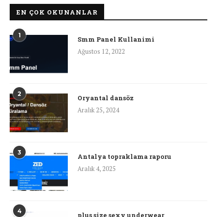
EN ÇOK OKUNANLAR
1
Smm Panel Kullanimi
Ağustos 12, 2022
2
Oryantal dansöz
Aralık 25, 2024
3
Antalya topraklama raporu
Aralık 4, 2025
4
plus size sexy underwear