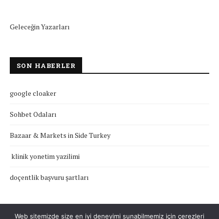
Geleceğin Yazarları
SON HABERLER
google cloaker
Sohbet Odaları
Bazaar & Markets in Side Turkey
klinik yonetim yazilimi
doçentlik başvuru şartları
Web sitemizde size en iyi deneyimi sunabilmemiz için çerezleri