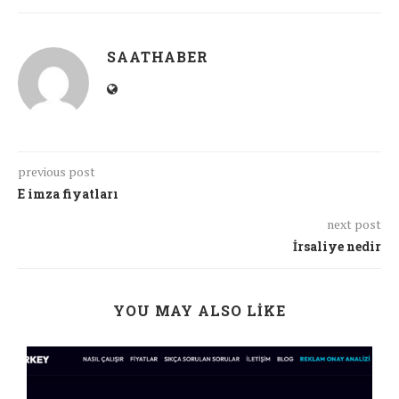
SAATHABER
previous post
E imza fiyatları
next post
İrsaliye nedir
YOU MAY ALSO LIKE