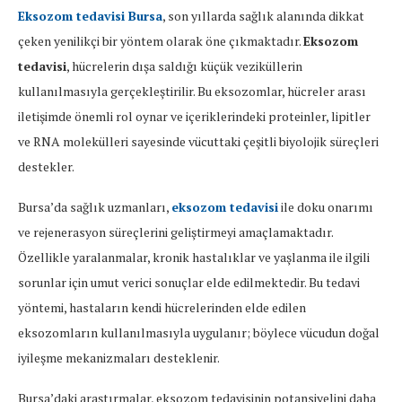
Eksozom tedavisi Bursa
, son yıllarda sağlık alanında dikkat
çeken yenilikçi bir yöntem olarak öne çıkmaktadır.
Eksozom
tedavisi
, hücrelerin dışa saldığı küçük veziküllerin
kullanılmasıyla gerçekleştirilir. Bu eksozomlar, hücreler arası
iletişimde önemli rol oynar ve içeriklerindeki proteinler, lipitler
ve RNA molekülleri sayesinde vücuttaki çeşitli biyolojik süreçleri
destekler.
Bursa’da sağlık uzmanları,
eksozom tedavisi
ile doku onarımı
ve rejenerasyon süreçlerini geliştirmeyi amaçlamaktadır.
Özellikle yaralanmalar, kronik hastalıklar ve yaşlanma ile ilgili
sorunlar için umut verici sonuçlar elde edilmektedir. Bu tedavi
yöntemi, hastaların kendi hücrelerinden elde edilen
eksozomların kullanılmasıyla uygulanır; böylece vücudun doğal
iyileşme mekanizmaları desteklenir.
Bursa’daki araştırmalar, eksozom tedavisinin potansiyelini daha