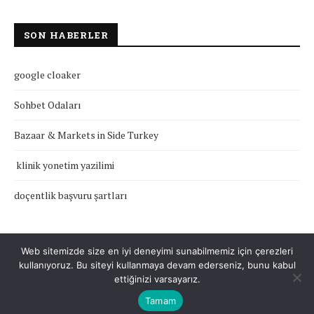
SON HABERLER
google cloaker
Sohbet Odaları
Bazaar & Markets in Side Turkey
klinik yonetim yazilimi
doçentlik başvuru şartları
Web sitemizde size en iyi deneyimi sunabilmemiz için çerezleri
kullanıyoruz. Bu siteyi kullanmaya devam ederseniz, bunu kabul
Çerez Politikası
Gizlilik Politikası
Hakkımızda
İletişim
ettiğinizi varsayarız.
Tamam
Tüm Hakları Saklıdır © 2022