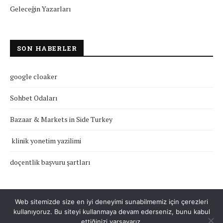
Geleceğin Yazarları
SON HABERLER
google cloaker
Sohbet Odaları
Bazaar & Markets in Side Turkey
klinik yonetim yazilimi
doçentlik başvuru şartları
Web sitemizde size en iyi deneyimi sunabilmemiz için çerezleri
kullanıyoruz. Bu siteyi kullanmaya devam ederseniz, bunu kabul
Çerez Politikası
Gizlilik Politikası
Hakkımızda
İletişim
ettiğinizi varsayarız.