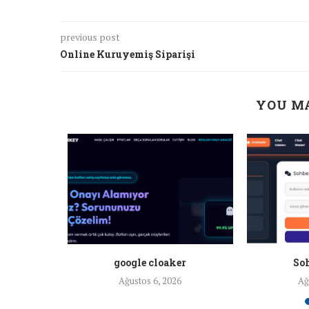
previous post
Online Kuruyemiş Siparişi
YOU MA
a ankara
google cloaker
Soh
26
Ağustos 6, 2026
Ağ