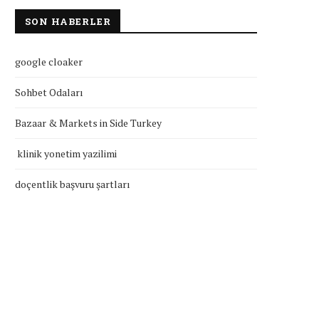
SON HABERLER
google cloaker
Sohbet Odaları
Bazaar & Markets in Side Turkey
klinik yonetim yazilimi
doçentlik başvuru şartları
klinik yonetim yazilimi
doçentlik başvuru şartla
Temmuz 27, 2026
Temmuz 27, 2026