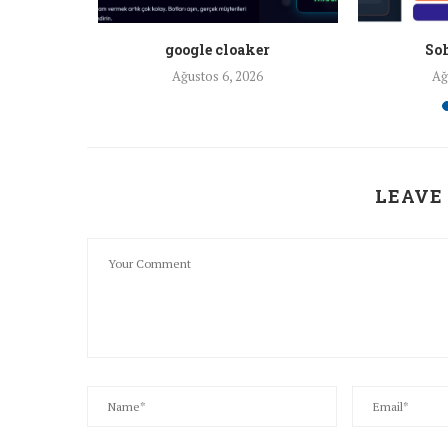
a ankara
google cloaker
Soh
26
Ağustos 6, 2026
Ağ
LEAVE