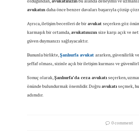
olduğundan,
avukatınızın
bu alanda deneyimli ve uzmanlaşm
avukatın
daha önce benzer davaları başarıyla çözüp çözmed
Ayrıca, iletişim becerileri de bir
avukat
seçerken göz önünd
karmaşık bir ortamda,
avukatınızın
size karşı açık ve net
güven duymanızı sağlayacaktır.
Bununla birlikte,
Şanlıurfa avukat
ararken, güvenilirlik v
şeffaf olması, sizinle açık bir iletişim kurması ve güvenili
Sonuç olarak,
Şanlıurfa’da ceza avukatı
seçerken, uzmanlı
önünde bulundurmak önemlidir. Doğru
avukatı
seçmek, huk
adımdır.
0 comment