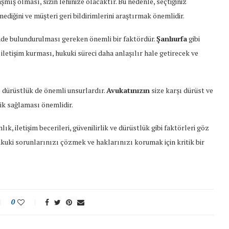
ış olması, sizin lehinize olacaktır. Bu nedenle, seçtiğiniz
iğini ve müşteri geri bildirimlerini araştırmak önemlidir.
e bulundurulması gereken önemli bir faktördür.
Şanlıurfa
gibi
 iletişim kurması, hukuki süreci daha anlaşılır hale getirecek ve
e dürüstlük de önemli unsurlardır.
Avukatınızın
size karşı dürüst ve
rlik sağlaması önemlidir.
k, iletişim becerileri, güvenilirlik ve dürüstlük gibi faktörleri göz
uki sorunlarınızı çözmek ve haklarınızı korumak için kritik bir
0