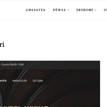
ANASAYFA
DÜNYA
EKONOMI
G
ri