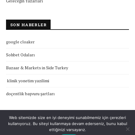
Geleceğin Yazarları
SON HABERLER
google cloaker
Sohbet Odaları
Bazaar & Markets in Side Turkey
klinik yonetim yazilimi
doçentlik başvuru şartları
Web sitemizde size en iyi deneyimi sunabilmemiz için çerezleri
kullanıyoruz. Bu siteyi kullanmaya devam ederseniz, bunu kabul
Çerez Politikası
Gizlilik Politikası
Hakkımızda
İletişim
ettiğinizi varsayarız.