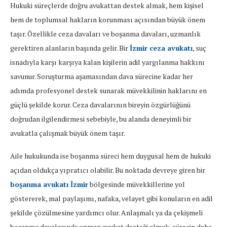
Hukuki süreçlerde doğru avukattan destek almak, hem kişisel
hem de toplumsal hakların korunması açısından büyük önem
taşır. Özellikle ceza davaları ve boşanma davaları, uzmanlık
gerektiren alanların başında gelir. Bir
İzmir ceza avukatı
, suç
isnadıyla karşı karşıya kalan kişilerin adil yargılanma hakkını
savunur. Soruşturma aşamasından dava sürecine kadar her
adımda profesyonel destek sunarak müvekkilinin haklarını en
güçlü şekilde korur. Ceza davalarının bireyin özgürlüğünü
doğrudan ilgilendirmesi sebebiyle, bu alanda deneyimli bir
avukatla çalışmak büyük önem taşır.
Aile hukukunda ise boşanma süreci hem duygusal hem de hukuki
açıdan oldukça yıpratıcı olabilir. Bu noktada devreye giren bir
boşanma avukatı İzmir
bölgesinde müvekkillerine yol
göstererek, mal paylaşımı, nafaka, velayet gibi konuların en adil
şekilde çözülmesine yardımcı olur. Anlaşmalı ya da çekişmeli
boşanma davalarında uzman avukat desteği almak, sürecin daha