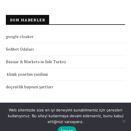
SON HABERLER
google cloaker
Sohbet Odaları
Bazaar & Markets in Side Turkey
klinik yonetim yazilimi
doçentlik başvuru şartları
Web sitemizde size en iyi deneyimi sunabilmemiz için çerezleri
kullanıyoruz. Bu siteyi kullanmaya devam ederseniz, bunu kabul
Çerez Politikası
Gizlilik Politikası
Hakkımızda
İletişim
ettiğinizi varsayarız.
Tamam