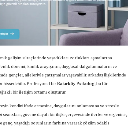
emik gelişim süreçlerinde yaşadıkları zorlukları aşmalarına
genlik dönemi; kimlik arayışının, duygusal dalgalanmaların ve
de gençler, aileleriyle çatışmalar yaşayabilir, arkadaş ilişkilerinde
ı hissedebilir. Profesyonel bir
Bakırköy Psikolog
, bu tür
ıklı bir iletişim ortamı oluşturur.
eyin kendini ifade etmesine, duygularını anlamasına ve stresle
 seansları, güvene dayalı bir ilişki çerçevesinde ilerler ve ergenin iç
de genç, yaşadığı sorunların farkına vararak çözüm odaklı