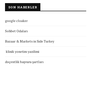
SON HABERLER
google cloaker
Sohbet Odaları
Bazaar & Markets in Side Turkey
klinik yonetim yazilimi
doçentlik başvuru şartları
klinik yonetim yazilimi
doçentlik başvuru şartla
Temmuz 27, 2026
Temmuz 27, 2026