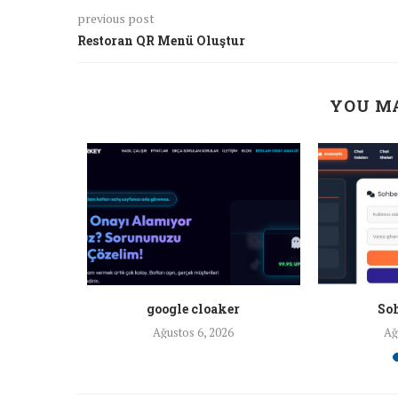
previous post
Restoran QR Menü Oluştur
YOU MA
a ankara
google cloaker
Soh
26
Ağustos 6, 2026
Ağ