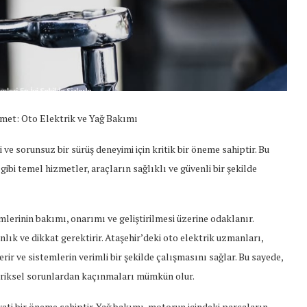
met: Oto Elektrik ve Yağ Bakımı
 ve sorunsuz bir sürüş deneyimi için kritik bir öneme sahiptir. Bu
gibi temel hizmetler, araçların sağlıklı ve güvenli bir şekilde
mlerinin bakımı, onarımı ve geliştirilmesi üzerine odaklanır.
ık ve dikkat gerektirir. Ataşehir’deki oto elektrik uzmanları,
erir ve sistemlerin verimli bir şekilde çalışmasını sağlar. Bu sayede,
ktriksel sorunlardan kaçınmaları mümkün olur.
yati bir öneme sahiptir. Yağ bakımı, motorun içindeki parçaların