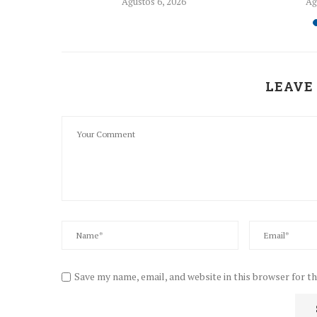
26
Ağustos 6, 2026
Ağ
LEAVE
Save my name, email, and website in this browser for t