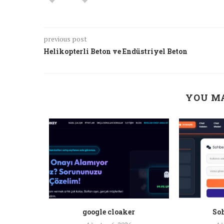
previous post
Helikopterli Beton ve Endüstriyel Beton
YOU MA
a ankara
google cloaker
Soh