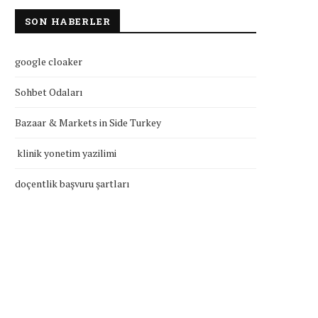
SON HABERLER
google cloaker
Sohbet Odaları
Bazaar & Markets in Side Turkey
klinik yonetim yazilimi
doçentlik başvuru şartları
klinik yonetim yazilimi
doçentlik başvuru şartla