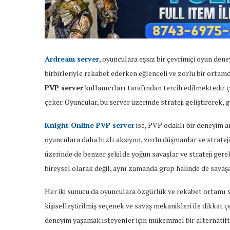
Ardream server
, oyunculara eşsiz bir çevrimiçi oyun den
birbirleriyle rekabet ederken eğlenceli ve zorlu bir ortam
PVP server
kullanıcıları tarafından tercih edilmektedir ç
çeker. Oyuncular, bu server üzerinde strateji geliştirerek, 
Knight Online PVP server
ise, PVP odaklı bir deneyim ara
oyunculara daha hızlı aksiyon, zorlu düşmanlar ve strateji
üzerinde de benzer şekilde yoğun savaşlar ve strateji gere
bireysel olarak değil, aynı zamanda grup halinde de savaşa
Her iki sunucu da oyunculara özgürlük ve rekabet ortamı 
kişiselleştirilmiş seçenek ve savaş mekanikleri ile dikkat ç
deneyim yaşamak isteyenler için mükemmel bir alternatiftir.