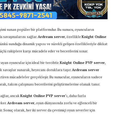
eyimi sunan popüler bir platformdur. Bu sunucu, oyuncuların
da savaşmalarını sağlar.
Ardream server
, özellikle
Knight Online
ünkü sunduğu dinamik yapısı ve sürekli gelişen özellikleriyle dikkat
güçlü rakiplere karşı mücadele eder ve becerilerini sınar.
yan oyuncular için ideal bir tercihtir.
Knight Online PVP server
,
k savaşlar sunarak, heyecanı doruklara taşır.
Ardream server
ktiren mücadeleler gerçekleşir. Bu sunucular, oyuncuların sadece
rak, takım çalışması becerilerini geliştirmelerine olanak tanır.
sağlar, ancak
Knight Online PVP server
‘ı, daha fazla
eker.
Ardream server
, oyun dünyasında zorlu ve eğlenceli bir
 Sonuç olarak, her iki server da çevrimiçi oyun severler için