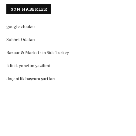
SON HABERLER
google cloaker
Sohbet Odaları
Bazaar & Markets in Side Turkey
klinik yonetim yazilimi
doçentlik başvuru şartla
klinik yonetim yazilimi
Temmuz 27, 2026
Temmuz 27, 2026
doçentlik başvuru şartları