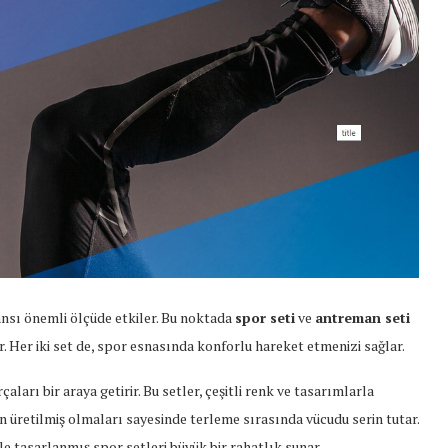
nsı önemli ölçüde etkiler. Bu noktada
spor seti
ve
antreman seti
. Her iki set de, spor esnasında konforlu hareket etmenizi sağlar.
rçaları bir araya getirir. Bu setler, çeşitli renk ve tasarımlarla
an üretilmiş olmaları sayesinde terleme sırasında vücudu serin tutar.
le tasarlanmış spor setleri büyük bir rahatlık sunar.