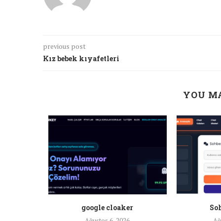
previous post
Kız bebek kıyafetleri
YOU MA
a ankara
google cloaker
Soh
26
Ağustos 6, 2026
Ağ