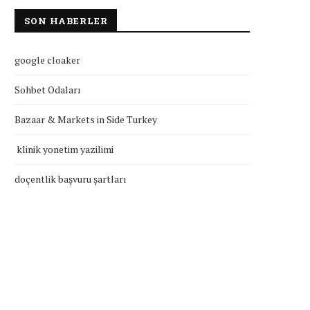
SON HABERLER
google cloaker
Sohbet Odaları
Bazaar & Markets in Side Turkey
klinik yonetim yazilimi
doçentlik başvuru şartları
klinik yonetim yazilimi
doçentlik başvuru şartla
Temmuz 27, 2026
Temmuz 27, 2026