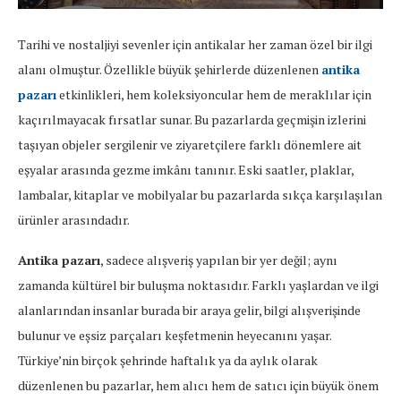
Tarihi
ve
nostaljiyi
sevenler
için
antikalar
her
zaman
özel
bir
ilgi
alanı
olmuştur.
Özellikle
büyük
şehirlerde
düzenlenen
antika
pazarı
etkinlikleri,
hem
koleksiyoncular
hem
de
meraklılar
için
kaçırılmayacak
fırsatlar
sunar.
Bu
pazarlarda
geçmişin
izlerini
taşıyan
objeler
sergilenir
ve
ziyaretçilere
farklı
dönemlere
ait
eşyalar
arasında
gezme
imkânı
tanınır.
Eski
saatler,
plaklar,
lambalar,
kitaplar
ve
mobilyalar
bu
pazarlarda
sıkça
karşılaşılan
ürünler
arasındadır.
Antika
pazarı
,
sadece
alışveriş
yapılan
bir
yer
değil;
aynı
zamanda
kültürel
bir
buluşma
noktasıdır.
Farklı
yaşlardan
ve
ilgi
alanlarından
insanlar
burada
bir
araya
gelir,
bilgi
alışverişinde
bulunur
ve
eşsiz
parçaları
keşfetmenin
heyecanını
yaşar.
Türkiye’nin
birçok
şehrinde
haftalık
ya
da
aylık
olarak
düzenlenen
bu
pazarlar,
hem
alıcı
hem
de
satıcı
için
büyük
önem