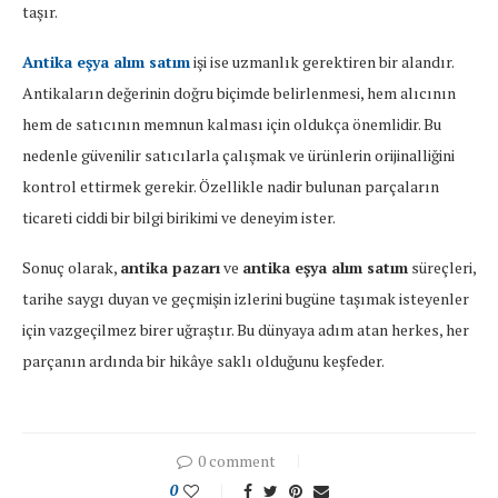
taşır.
Antika
eşya
alım
satım
işi
ise
uzmanlık
gerektiren
bir
alandır.
Antikaların
değerinin
doğru
biçimde
belirlenmesi,
hem
alıcının
hem
de
satıcının
memnun
kalması
için
oldukça
önemlidir.
Bu
nedenle
güvenilir
satıcılarla
çalışmak
ve
ürünlerin
orijinalliğini
kontrol
ettirmek
gerekir.
Özellikle
nadir
bulunan
parçaların
ticareti
ciddi
bir
bilgi
birikimi
ve
deneyim
ister.
Sonuç
olarak,
antika
pazarı
ve
antika
eşya
alım
satım
süreçleri,
tarihe
saygı
duyan
ve
geçmişin
izlerini
bugüne
taşımak
isteyenler
için
vazgeçilmez
birer
uğraştır.
Bu
dünyaya
adım
atan
herkes,
her
parçanın
ardında
bir
hikâye
saklı
olduğunu
keşfeder.
0 comment
0