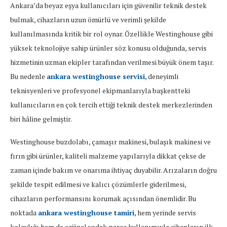
Ankara’da beyaz eşya kullanıcıları için güvenilir teknik destek
bulmak, cihazların uzun ömürlü ve verimli şekilde
kullanılmasında kritik bir rol oynar. Özellikle Westinghouse gibi
yüksek teknolojiye sahip ürünler söz konusu olduğunda, servis
hizmetinin uzman ekipler tarafından verilmesi büyük önem taşır.
Bu nedenle
ankara westinghouse servisi
, deneyimli
teknisyenleri ve profesyonel ekipmanlarıyla başkentteki
kullanıcıların en çok tercih ettiği teknik destek merkezlerinden
biri hâline gelmiştir.
Westinghouse buzdolabı, çamaşır makinesi, bulaşık makinesi ve
fırın gibi ürünler, kaliteli malzeme yapılarıyla dikkat çekse de
zaman içinde bakım ve onarıma ihtiyaç duyabilir. Arızaların doğru
şekilde tespit edilmesi ve kalıcı çözümlerle giderilmesi,
cihazların performansını korumak açısından önemlidir. Bu
noktada
ankara westinghouse tamiri
, hem yerinde servis
kolaylığı hem de orijinal yedek parça kullanımıyla cihazların ilk