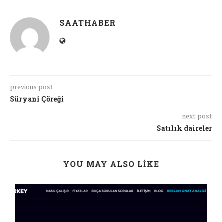
SAATHABER
previous post
Süryani Çöreği
next post
Satılık daireler
YOU MAY ALSO LIKE