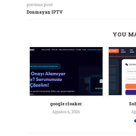
previous post
Donmayan IPTV
YOU MA
a ankara
google cloaker
Soh
26
Ağustos 6, 2026
Ağ