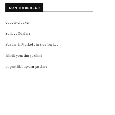
SON HABERLER
google cloaker
Sohbet Odaları
Bazaar & Markets in Side Turkey
klinik yonetim yazilimi
doçentlik başvuru şartları
klinik yonetim yazilimi
doçentlik başvuru şartla
Temmuz 27, 2026
Temmuz 27, 2026