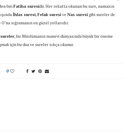
den biri
Fatiha suresi
dir. Her rekatta okunan bu sure, namazın
dışında
İhlas suresi
,
Felak suresi
ve
Nas suresi
gibi sureler de
e O’na sığınmanın en güzel yollarıdır.
sureler
, bir Müslümanın manevi dünyasında büyük bir öneme
ak için bu dua ve sureler sıkça okunur.
0