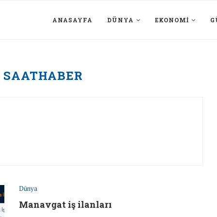
ANASAYFA
DÜNYA
EKONOMI
G
R
SAATHABER
Dünya
Manavgat iş ilanları